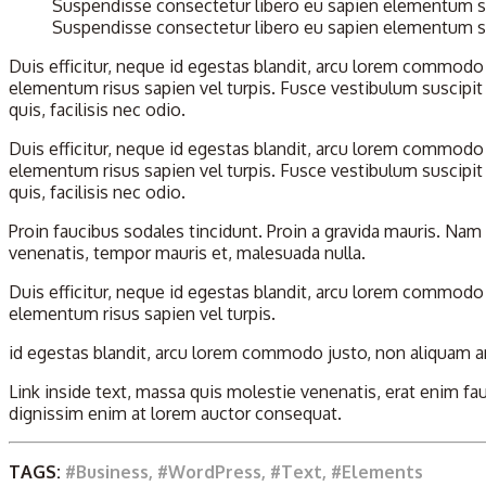
Suspendisse consectetur libero eu sapien elementum sod
Suspendisse consectetur libero eu sapien elementum s
Duis efficitur, neque id egestas blandit, arcu lorem commodo j
elementum risus sapien vel turpis. Fusce vestibulum suscipi
quis, facilisis nec odio.
Duis efficitur, neque id egestas blandit, arcu lorem commodo j
elementum risus sapien vel turpis. Fusce vestibulum suscipi
quis, facilisis nec odio.
Proin faucibus sodales tincidunt. Proin a gravida mauris. Nam 
venenatis, tempor mauris et, malesuada nulla.
Duis efficitur, neque id egestas blandit, arcu lorem commodo j
elementum risus sapien vel turpis.
id egestas blandit, arcu lorem commodo justo, non aliquam arc
Link inside text, massa quis molestie venenatis, erat enim f
dignissim enim at lorem auctor consequat.
TAGS:
#Business, #WordPress, #Text, #Elements