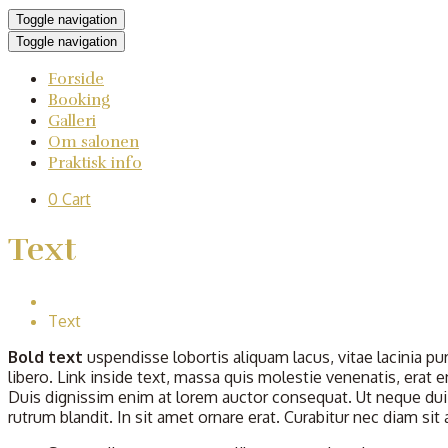
Toggle navigation
Toggle navigation
Forside
Booking
Galleri
Om salonen
Praktisk info
0
Cart
Text
Home
Text
Bold text
uspendisse lobortis aliquam lacus, vitae lacinia pur
libero. Link inside text, massa quis molestie venenatis, erat
Duis dignissim enim at lorem auctor consequat. Ut neque dui,
rutrum blandit. In sit amet ornare erat. Curabitur nec diam si