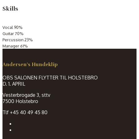
Skills
Vocal
90%
Guitar
70%
Percussion
23%
Manager
61%
Andersen’s Hundeklip
OBS SALONEN FLYTTER TIL HOLSTEBRO
D. 1. APRIL
Vesterbrogade 3, sttv
7500 Holstebro
Tlf +45 40 49 45 80