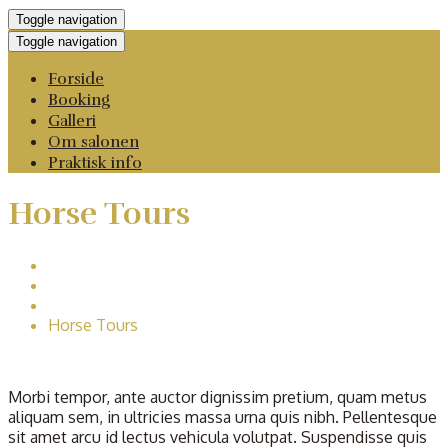
Toggle navigation
Toggle navigation
Forside
Booking
Galleri
Om salonen
Praktisk info
Horse Tours
Home
Services
Riding club
Horse Tours
Morbi tempor, ante auctor dignissim pretium, quam metus
aliquam sem, in ultricies massa urna quis nibh. Pellentesque
sit amet arcu id lectus vehicula volutpat. Suspendisse quis