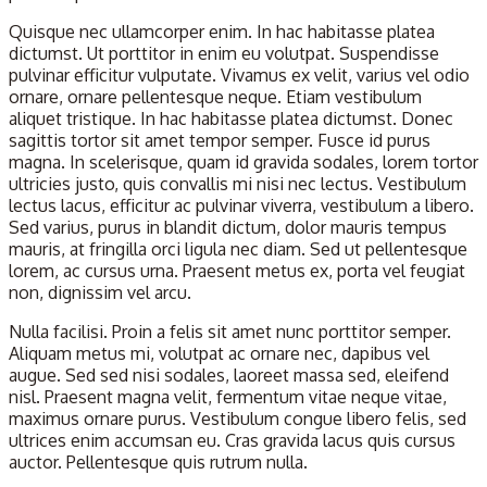
Quisque nec ullamcorper enim. In hac habitasse platea
dictumst. Ut porttitor in enim eu volutpat. Suspendisse
pulvinar efficitur vulputate. Vivamus ex velit, varius vel odio
ornare, ornare pellentesque neque. Etiam vestibulum
aliquet tristique. In hac habitasse platea dictumst. Donec
sagittis tortor sit amet tempor semper. Fusce id purus
magna. In scelerisque, quam id gravida sodales, lorem tortor
ultricies justo, quis convallis mi nisi nec lectus. Vestibulum
lectus lacus, efficitur ac pulvinar viverra, vestibulum a libero.
Sed varius, purus in blandit dictum, dolor mauris tempus
mauris, at fringilla orci ligula nec diam. Sed ut pellentesque
lorem, ac cursus urna. Praesent metus ex, porta vel feugiat
non, dignissim vel arcu.
Nulla facilisi. Proin a felis sit amet nunc porttitor semper.
Aliquam metus mi, volutpat ac ornare nec, dapibus vel
augue. Sed sed nisi sodales, laoreet massa sed, eleifend
nisl. Praesent magna velit, fermentum vitae neque vitae,
maximus ornare purus. Vestibulum congue libero felis, sed
ultrices enim accumsan eu. Cras gravida lacus quis cursus
auctor. Pellentesque quis rutrum nulla.